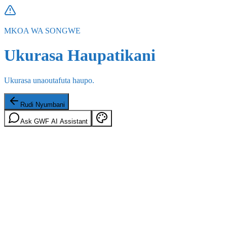
MKOA WA SONGWE
Ukurasa Haupatikani
Ukurasa unaoutafuta haupo.
Rudi Nyumbani
Ask GWF AI Assistant