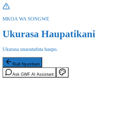
MKOA WA SONGWE
Ukurasa Haupatikani
Ukurasa unaoutafuta haupo.
Rudi Nyumbani
Ask GWF AI Assistant