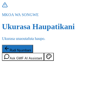
MKOA WA SONGWE
Ukurasa Haupatikani
Ukurasa unaoutafuta haupo.
Rudi Nyumbani
Ask GWF AI Assistant