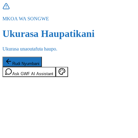
MKOA WA SONGWE
Ukurasa Haupatikani
Ukurasa unaoutafuta haupo.
Rudi Nyumbani
Ask GWF AI Assistant