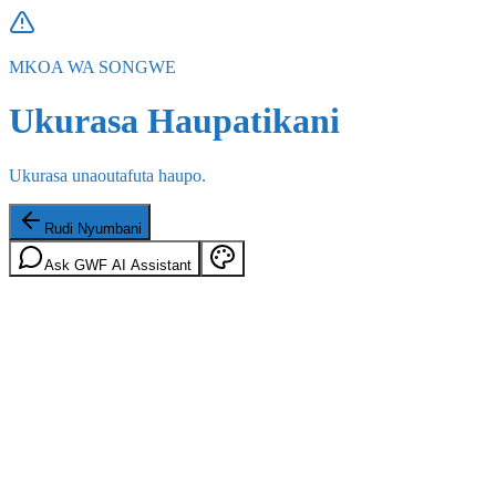
MKOA WA SONGWE
Ukurasa Haupatikani
Ukurasa unaoutafuta haupo.
Rudi Nyumbani
Ask GWF AI Assistant