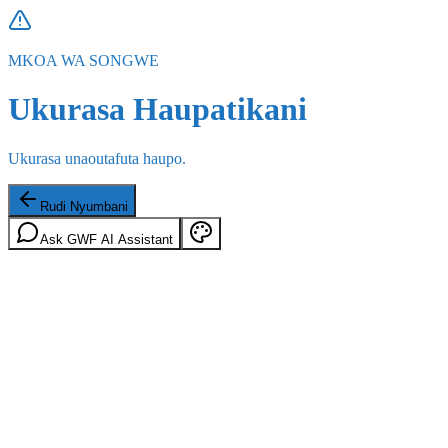
MKOA WA SONGWE
Ukurasa Haupatikani
Ukurasa unaoutafuta haupo.
Rudi Nyumbani
Ask GWF AI Assistant